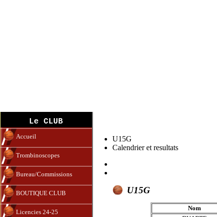
U15M
Le CLUB
Accueil
U15G
Calendrier et resultats
Trombinoscopes
Bureau/Commissions
U15G
BOUTIQUE CLUB
Nom
Licencies 24-25