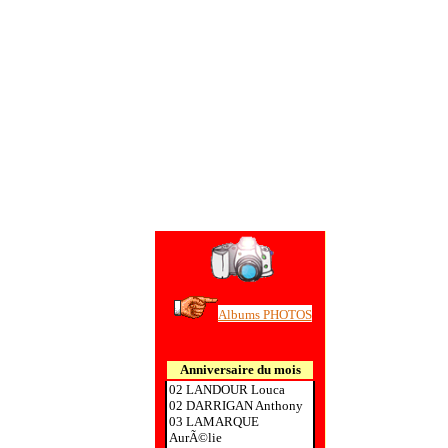
Albums PHOTOS
Anniversaire du mois
02 LANDOUR Louca
02 DARRIGAN Anthony
03 LAMARQUE
AurÃ©lie