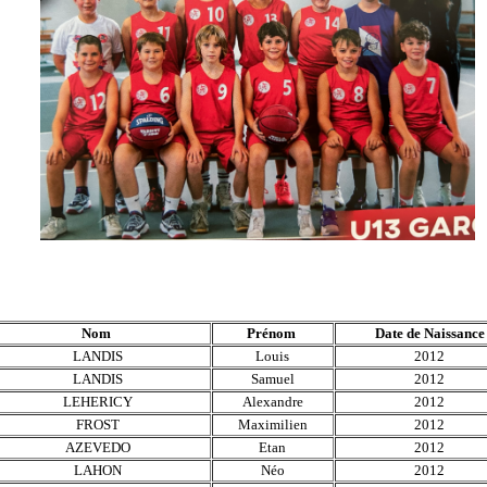
Nom
Prénom
Date de Naissance
LANDIS
Louis
2012
LANDIS
Samuel
2012
LEHERICY
Alexandre
2012
FROST
Maximilien
2012
AZEVEDO
Etan
2012
LAHON
Néo
2012