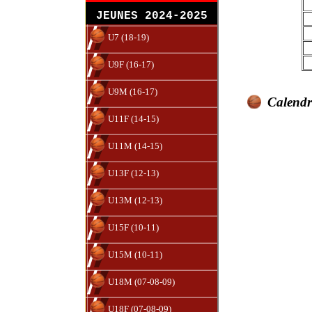
JEUNES 2024-2025
U7 (18-19)
U9F (16-17)
U9M (16-17)
Calendri
U11F (14-15)
U11M (14-15)
U13F (12-13)
U13M (12-13)
U15F (10-11)
U15M (10-11)
U18M (07-08-09)
U18F (07-08-09)