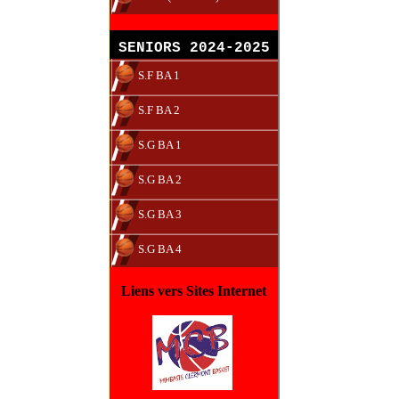
SENIORS 2024-2025
S.F BA 1
S.F BA 2
S.G BA 1
S.G BA 2
S.G BA 3
S.G BA 4
Liens vers Sites Internet