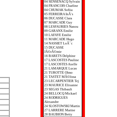
04 SENSENACQ Sylvain
04 FRANCOIS Charline
04 CHUMAK Sofiia
05 FERREIRA InÃ¨s
06 DUCASSE Clara
07 MARCADE Guy
08 LESFAURIES Nanou
09 GARANX Emilie
10 LAFAYE Emilie
11 MARCADE Hugo
14 NASSIET LoÃ¯c
15 DUCASSE
JÃ©rÃ©mie
16 BARETS Delphine
17 LASCOSTES Pauline
17 LASCOSTES Axelle
21 LAMARQUE Lucas
21 TUROTTE Olmo
21 TASTET MÃ©lissa
23 LECARPENTIER Tej
23 MAURICE Elixanne
23 SEGAS Thibault
24 BELLOCQ Mickael
24 RODRIGUES
Alexandre
24 SLOSTOWSKI Martin
27 LARRERE Marine
28 BAUBION Betty