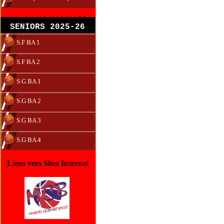
SENIORS 2025-26
S.F BA 1
S.F BA 2
S.G BA 1
S.G BA 2
S.G BA 3
S.G BA 4
Liens vers Sites Internet