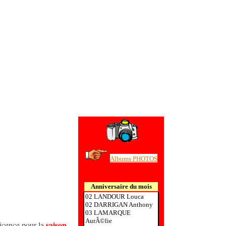
Albums PHOTOS
Anniversaire du mois
02 LANDOUR Louca
02 DARRIGAN Anthony
03 LAMARQUE
AurÃ©lie
saison
licence pour la