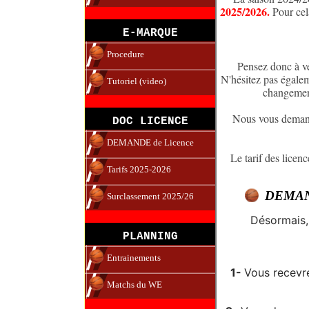
2025/2026.
Pour cel
E-MARQUE
Procedure
Pensez donc à vér
N'hésitez pas égalem
Tutoriel (video)
changement
Nous vous demand
DOC LICENCE
DEMANDE de Licence
Le tarif des licen
Tarifs 2025-2026
DEMAN
Surclassement 2025/26
Désormais,
PLANNING
Entrainements
1-
Vous recevre
Matchs du WE