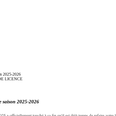
e
on 2025-2026
E LICENCE
e saison 2025-2026
5 a officiellement touché à sa fin qu'il est déjà temps de refaire votre 