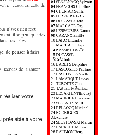
04 SENSENACQ Sylvain
tre licence ou celle de
04 FRANCOIS Charline
04 CHUMAK Sofiia
05 FERREIRA InÃ¨s
06 DUCASSE Clara
07 MARCADE Guy
ous n'avez rien reçu.
08 LESFAURIES Nanou
ment, il se peut que des
09 GARANX Emilie
ans nos listes.
10 LAFAYE Emilie
11 MARCADE Hugo
14 NASSIET LoÃ¯c
de penser à faire
ge,
15 DUCASSE
JÃ©rÃ©mie
16 BARETS Delphine
s licences de la saison
17 LASCOSTES Pauline
17 LASCOSTES Axelle
21 LAMARQUE Lucas
21 TUROTTE Olmo
21 TASTET MÃ©lissa
23 LECARPENTIER Tej
 réaliser votre
23 MAURICE Elixanne
23 SEGAS Thibault
24 BELLOCQ Mickael
24 RODRIGUES
Alexandre
 préalable à votre
24 SLOSTOWSKI Martin
27 LARRERE Marine
28 BAUBION Betty