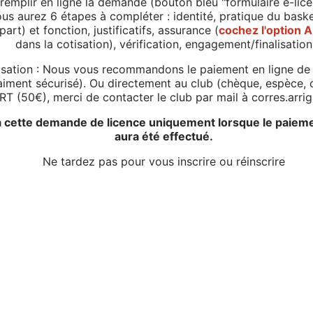
emplir en ligne la demande (bouton bleu "formulaire e-licenc
ous aurez 6 étapes à compléter : identité, pratique du bask
upart) et fonction, justificatifs, assurance (
cochez l'option A
dans la cotisation), vérification, engagement/finalisation
isation : Nous vous recommandons le paiement en ligne de 
ment sécurisé). Ou directement au club (chèque, espèce, 
T (50€), merci de contacter le club par mail à corres.arr
a cette demande de licence uniquement lorsque le paiemen
aura été effectué.
Ne tardez pas pour vous inscrire ou réinscrire