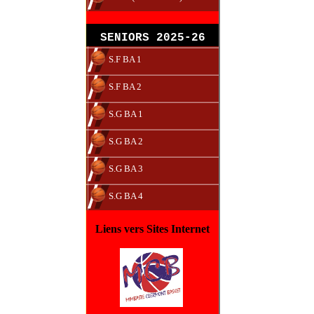
SENIORS 2025-26
S.F BA 1
S.F BA 2
S.G BA 1
S.G BA 2
S.G BA 3
S.G BA 4
Liens vers Sites Internet