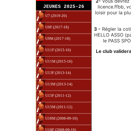
2-
Vous devrez r
licence.ffbb, v
JEUNES 2025-26
loisir pour la pl
U7 (2019-20)
U9F (2017-18)
3 -
Régler la cot
HELLO ASSO (pai
U9M (2017-18)
le PASS SPOR
U11F (2015-16)
Le club valider
U11M (2015-16)
U13F (2013-14)
U13M (2013-14)
U15F (2011-12)
U15M (2011-12)
U18M (2008-09-10)
U18F (2008-09-10)