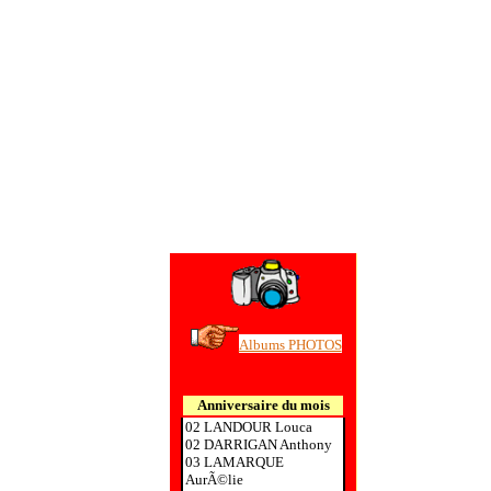
Albums PHOTOS
Anniversaire du mois
02 LANDOUR Louca
02 DARRIGAN Anthony
03 LAMARQUE
AurÃ©lie