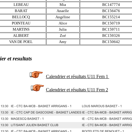
LEBEAU
Mia
BC147774
BARAT
Anaelle
BC156476
BELLOCQ
Angéline
BC155214
POINTEAU
Alice
BC150719
MARTINS
Julia
BC159711
ALIBERT
Zoé
BC159326
VAN DE POEL
Amy
BC150642
er et resultats
Calendrier et résultats U11 Fem 1
Calendrier et résultats U11 Fem 2