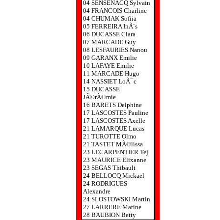
04 SENSENACQ Sylvain
04 FRANCOIS Charline
04 CHUMAK Sofiia
05 FERREIRA InÃ¨s
06 DUCASSE Clara
07 MARCADE Guy
08 LESFAURIES Nanou
09 GARANX Emilie
10 LAFAYE Emilie
11 MARCADE Hugo
14 NASSIET LoÃ¯c
15 DUCASSE
JÃ©rÃ©mie
16 BARETS Delphine
17 LASCOSTES Pauline
17 LASCOSTES Axelle
21 LAMARQUE Lucas
21 TUROTTE Olmo
21 TASTET MÃ©lissa
23 LECARPENTIER Tej
23 MAURICE Elixanne
23 SEGAS Thibault
24 BELLOCQ Mickael
24 RODRIGUES
Alexandre
24 SLOSTOWSKI Martin
27 LARRERE Marine
28 BAUBION Betty