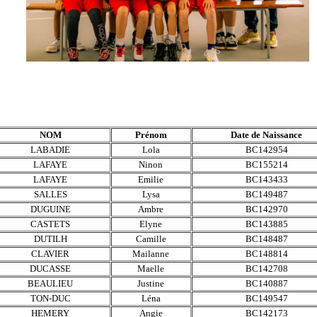
NOM
Prénom
Date de Naissance
LABADIE
Lola
BC142954
LAFAYE
Ninon
BC155214
LAFAYE
Emilie
BC143433
SALLES
Lysa
BC149487
DUGUINE
Ambre
BC142970
CASTETS
Elyne
BC143885
DUTILH
Camille
BC148487
CLAVIER
Mailanne
BC148814
DUCASSE
Maelle
BC142708
BEAULIEU
Justine
BC140887
TON-DUC
Léna
BC149547
HEMERY
Angie
BC142173