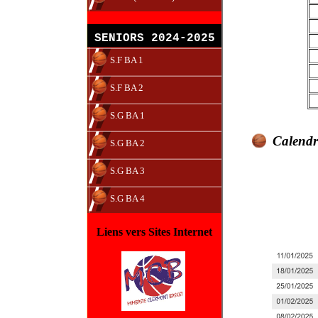
SENIORS 2024-2025
S.F BA 1
S.F BA 2
S.G BA 1
Calendri
S.G BA 2
S.G BA 3
S.G BA 4
Liens vers Sites Internet