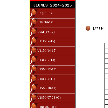
JEUNES 2024-2025
U7 (18-19)
U9F (16-17)
U11F
U9M (16-17)
U11F (14-15)
U11M (14-15)
U13F (12-13)
U13M (12-13)
U15F (10-11)
U15M (10-11)
U18M (07-08-09)
U18F (07-08-09)