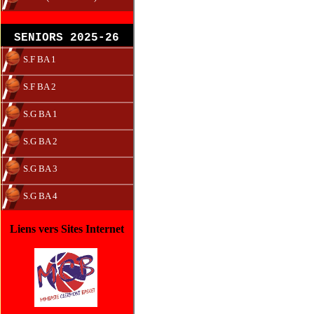
SENIORS 2025-26
S.F BA 1
S.F BA 2
S.G BA 1
S.G BA 2
S.G BA 3
S.G BA 4
Liens vers Sites Internet