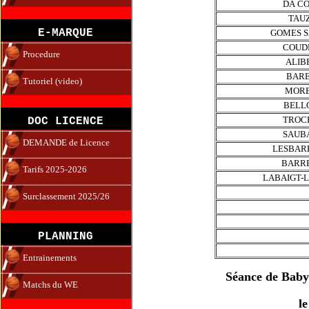
DA C
TAU
E-MARQUE
GOMES 
COUD
Procedure
ALIB
BAR
Tutoriel (video)
MOR
BELL
TROC
DOC LICENCE
SAUB
DEMANDE de Licence
LESBAR
BARR
Tarifs 2025-2026
LABAIGT-
Surclassement 2025/26
PLANNING
Entrainements
Séance de Baby
Matchs du WE
l