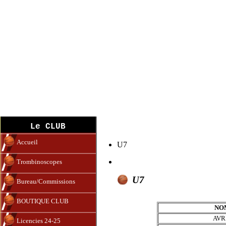
U7 (19-20)
Le CLUB
Accueil
U7
Trombinoscopes
U7
Bureau/Commissions
BOUTIQUE CLUB
NO
AVR
Licencies 24-25