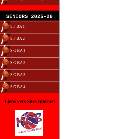
SENIORS 2025-26
S.F BA 1
S.F BA 2
S.G BA 1
S.G BA 2
S.G BA 3
S.G BA 4
Liens vers Sites Internet