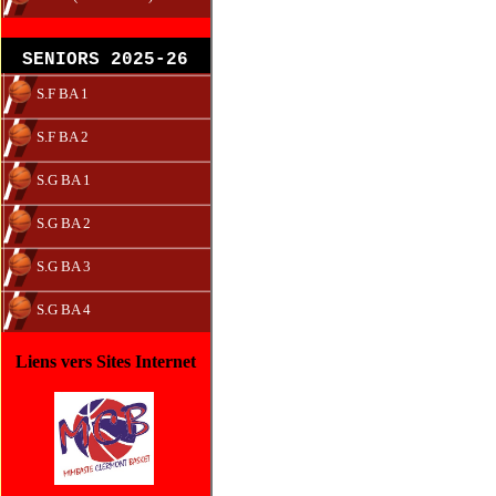
SENIORS 2025-26
S.F BA 1
S.F BA 2
S.G BA 1
S.G BA 2
S.G BA 3
S.G BA 4
Liens vers Sites Internet