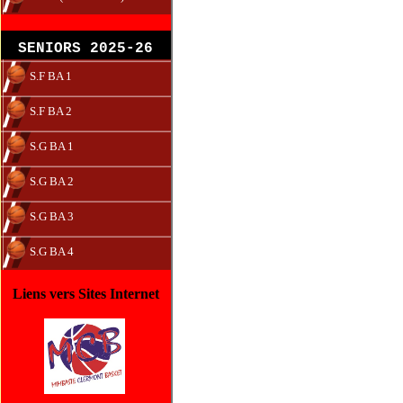
SENIORS 2025-26
S.F BA 1
S.F BA 2
S.G BA 1
S.G BA 2
S.G BA 3
S.G BA 4
Liens vers Sites Internet